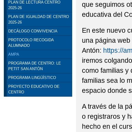
PLAN DE LECTURA CENTRO
que seguimos ot
2025-26
educativa del Co
PLAN DE IGUALDAD DE CENTRO
2025-26
En este nuevo c
DECÁLOGO CONVIVENCIA
una página web 
PROTOCOLO RECOGIDA
ALUMNADO
Antón:
https://
AMPA
iremos colgando
PROGRAMA DE CENTRO: LE
como familias y
PETIT SAN ANTÓN
PROGRAMA LINGÜÍSTICO
familias sea lo 
PROYECTO EDUCATIVO DE
espacio donde se 
CENTRO
A través de la p
o registraros y 
hecho en el curs