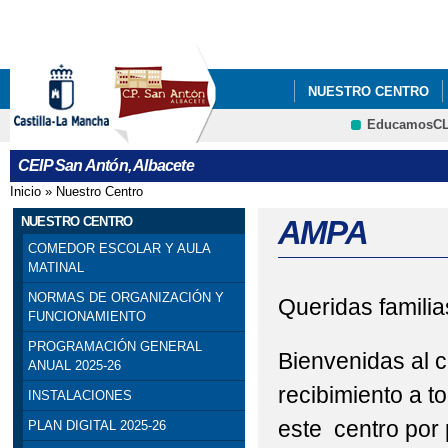
Pa
co
pri
NUESTRO CENTRO
EducamosC
PROGRAMA PROA+
CRFP
CEIP San Antón, Albacete
Inicio
»
Nuestro Centro
Se encuentra usted aquí
NUESTRO CENTRO
AMPA
COMEDOR ESCOLAR Y AULA
MATINAL
NORMAS DE ORGANIZACIÓN Y
Queridas famili
FUNCIONAMIENTO
PROGRAMACIÓN GENERAL
Bienvenidas al 
ANUAL 2025-26
recibimiento a t
INSTALACIONES
este centro por 
PLAN DIGITAL 2025-26