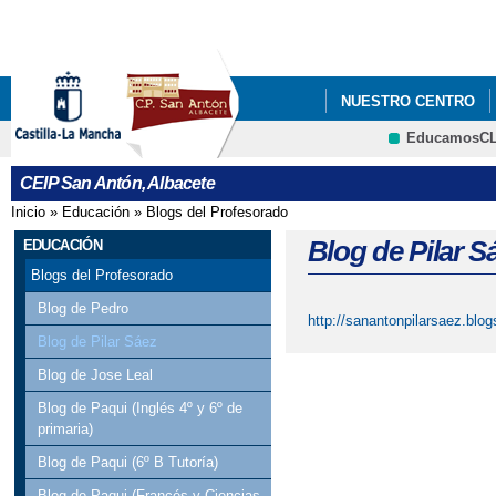
Pa
co
pri
NUESTRO CENTRO
EducamosC
PROGRAMA PROA+
CRFP
CEIP San Antón, Albacete
Inicio
»
Educación
»
Blogs del Profesorado
Se encuentra usted aquí
Blog de Pilar S
EDUCACIÓN
Blogs del Profesorado
Blog de Pedro
http://sanantonpilarsaez.blo
Blog de Pilar Sáez
Blog de Jose Leal
Blog de Paqui (Inglés 4º y 6º de
primaria)
Blog de Paqui (6º B Tutoría)
Blog de Paqui (Francés y Ciencias