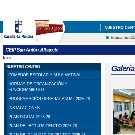
NUESTRO CEN
EducamosC
BIENVENUS À 
CEIP San Antón, Albacete
Inicio
Se encuentra usted aquí
Galerí
NUESTRO CENTRO
COMEDOR ESCOLAR Y AULA MATINAL
NORMAS DE ORGANIZACIÓN Y
FUNCIONAMIENTO
PROGRAMACIÓN GENERAL ANUAL 2025-26
INSTALACIONES
PLAN DIGITAL 2025-26
PLAN DE LECTURA CENTRO 2025-26
PLAN DE IGUALDAD DE CENTRO 2025-26