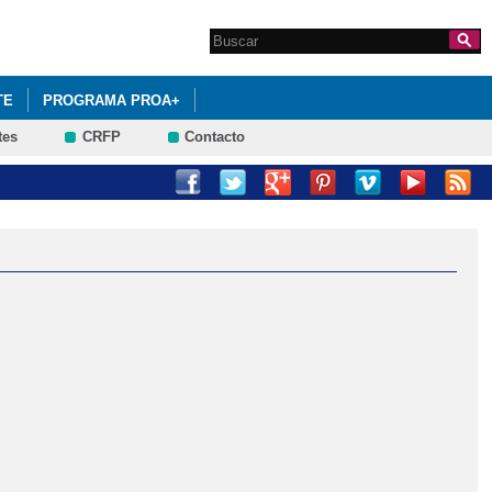
Search this site
Formulario de
búsqueda
TE
PROGRAMA PROA+
tes
CRFP
Contacto