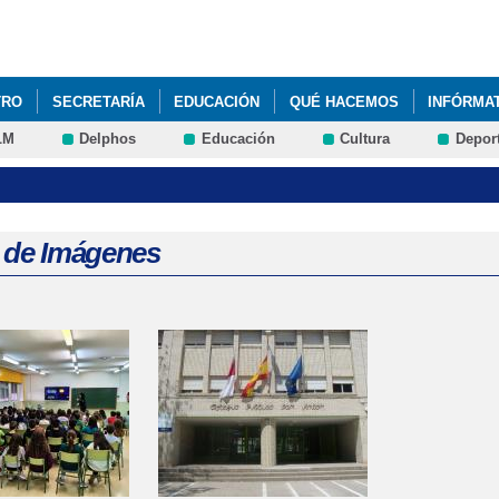
Pasar al
contenido
principal
TRO
SECRETARÍA
EDUCACIÓN
QUÉ HACEMOS
INFÓRMA
LM
Delphos
Educación
Cultura
Depor
L´ÉCOLE PUBLIQUE SAN ANTÓN
a de Imágenes