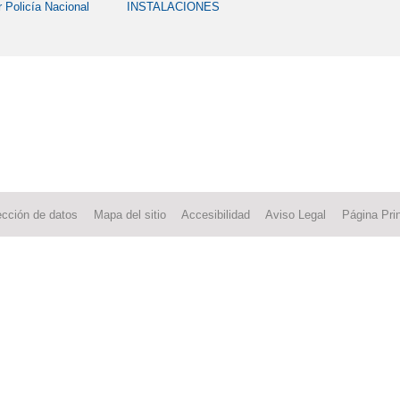
r Policía Nacional
INSTALACIONES
ección de datos
Mapa del sitio
Accesibilidad
Aviso Legal
Página Prin